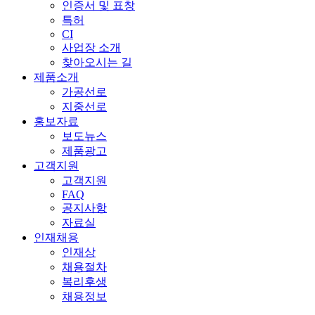
인증서 및 표창
특허
CI
사업장 소개
찾아오시는 길
제품소개
가공선로
지중선로
홍보자료
보도뉴스
제품광고
고객지원
고객지원
FAQ
공지사항
자료실
인재채용
인재상
채용절차
복리후생
채용정보