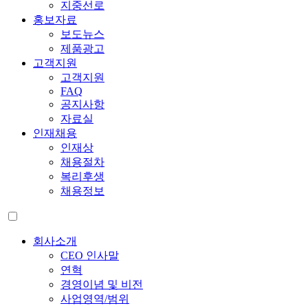
지중선로
홍보자료
보도뉴스
제품광고
고객지원
고객지원
FAQ
공지사항
자료실
인재채용
인재상
채용절차
복리후생
채용정보
회사소개
CEO 인사말
연혁
경영이념 및 비전
사업영역/범위