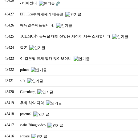
43428
- 비아센터
43427
EFI, Eco부하개폐기 메뉴얼
43426
매뉴얼부탁드립니다.
43425
TCE,MC 外 유독물 대체 산업용 세정제 제품 소개합니다
43424
결혼
43423
이 같은짤 요새 왤캐 많이보이냐
43422
prince
43421
silk
43420
Gutenberg
43419
후회 치약 치약
43418
paternal
43417
cialis 20mg video
43416
square