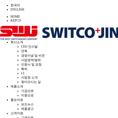
한국어
ENGLISH
HOME
KEPCO
회사소개
CEO 인사말
연혁
경영이념 및 비전
사업영역/범위
인증서 및 표창
특허
CI
사업장 소개
찾아오시는 길
제품소개
가공선로
지중선로
홍보자료
보도뉴스
제품광고
고객지원
고객지원