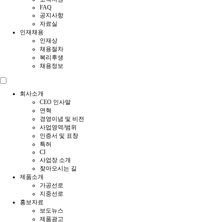
FAQ
공지사항
자료실
인재채용
인재상
채용절차
복리후생
채용정보
회사소개
CEO 인사말
연혁
경영이념 및 비전
사업영역/범위
인증서 및 표창
특허
CI
사업장 소개
찾아오시는 길
제품소개
가공선로
지중선로
홍보자료
보도뉴스
제품광고